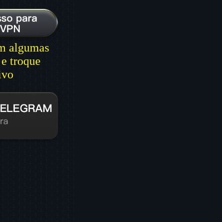
em algumas
 e troque
ivo