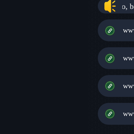
elhorar a experiência do usuário, baixe o
ww
ww
ww
ww