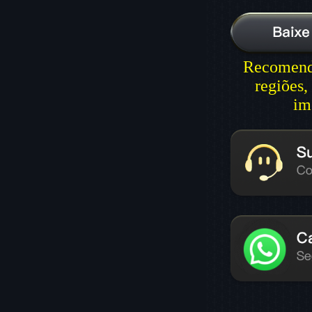
Recomenda
regiões,
im