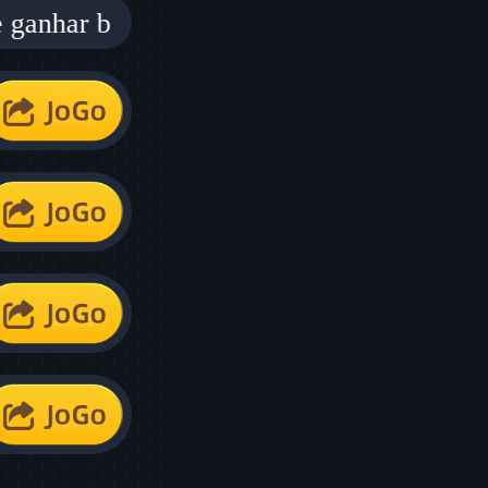
r bônus misteriosos grátis!